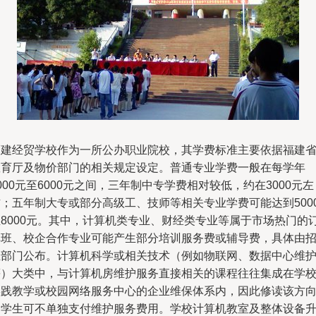
福建经贸学校作为一所公办职业院校，其学费标准主要依据福建
教育厅及物价部门的相关规定设定。普通专业学费一般在每学年
000元至6000元之间，三年制中专学费相对较低，约在3000元左
右；五年制大专或部分高级工、技师等相关专业学费可能达到500
至8000元。其中，计算机类专业、财经类专业等属于市场热门的
单班、校企合作专业可能产生部分培训服务费或辅导费，具体由
生部门公布。计算机科学或相关技术（例如物联网、数据中心维
等）大类中，与计算机房维护服务直接相关的课程往往集成在学
实践教学或校园网络服务中心的企业维保体系内，因此修读该方
的学生可不单独支付维护服务费用。学校计算机教室及整体设备