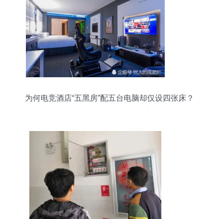
为何电竞酒店“五黑房”配五台电脑却仅设四张床？
老板揭露真相与机房维护启示