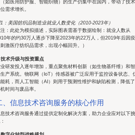
品（如医用防护服、智能织物）的生产仍集中在国内，带动了技
岗位需求增长。
1：美国纺织品制造业就业人数变化（2010-2023年）
（注：此处为模拟描述，实际图表需基于数据绘制：就业人数从
010年的约30万人逐步下降至2023年的22万人，但2019年后因
情刺激医疗纺织品需求，出现小幅回升。）
.
技术升级与投资重点
行业研发投入逐年增加，重点聚焦材料创新（如生物基纤维）和
能生产系统。物联网（IoT）传感器被广泛应用于监控设备状态、
化能耗，而人工智能（AI）则用于预测性维护和缺陷检测，降低了
停机时间与废品率。
二、信息技术咨询服务的核心作用
信息技术咨询服务通过提供定制化解决方案，助力企业应对以下
战：
.
数字化转型战略规划