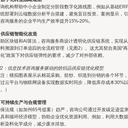
咨询机构帮助中小企业制定分阶段数字化路线图，例如从基础ER
系统部署到云端数据分析平台搭建，避免盲目投资。案例显示，
咨询服务的企业平均生产效率提升15%-20%。
.
供应链智能化改造
借助区块链和AI算法，咨询服务商设计透明化供应链系统，实现从
原料溯源到订单追踪的全流程管理（见图2）。这尤其契合美国“再
业化”政策下对供应链弹性的要求，减少了对外部依赖。
图2：信息技术咨询服务驱动的纺织品供应链优化模型
（注：模拟图表展示从棉花采购、纺纱、织造到分销的各个环节
通过云平台与物联网设备实现数据实时同步，降低库存成本30%
上。）
.
可持续生产与合规管理
环保法规（如加州65号提案）趋严，咨询公司通过开发碳足迹监
工具和循环经济模型，协助企业优化资源利用。例如，利用大数
分析染料化学成分，减少废水排放。