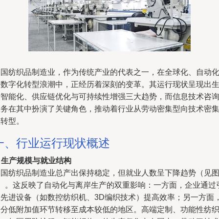
美国纺织品制造业，作为传统产业的代表之一，在全球化、自动
及数字化转型浪潮中，正经历着深刻的变革。其运行现状呈现出
产智能化、供应链优化与可持续性增强三大趋势，而信息技术咨
服务在其中扮演了关键角色，推动着行业从劳动密集型向技术密
型转型。
一、行业运行现状概述
.
生产规模与就业结构
美国纺织品制造业总产出保持稳定，但就业人数呈下降趋势（见
1）。这反映了自动化与离岸生产的双重影响：一方面，企业通过
入先进设备（如数控纺织机、3D编织技术）提高效率；另一方面
部分低附加值环节转移至成本较低的地区。高端定制、功能性纺